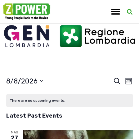
8/8/2026
Ev
Event
Search
Mont
Select
Vi
Searc
date.
Na
There are no upcoming events.
and
Latest Past Events
View
Navig
MAG
27